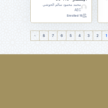
محمد محمود سالم الحوشي
AEC
19 Enrolled
8
7
6
5
4
3
2
1
(الحالي)
الصفحة التالية