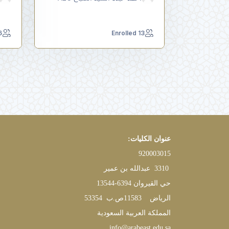
led
13 Enrolled
عنوان الكليات
:
920003015
3310
عبدالله بن عمير
حي القيروان
13544-6394
الرياض
11583
ص.ب
53354
المملكة العربية السعودية
info@arabeast.edu.sa