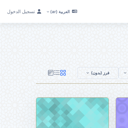
تسجيل الدخول
العربية ‎(ar)‎
عربي
فرز (بدون)