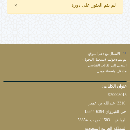
Close
لم يتم العثور على دورة
×
الاتصال مع دعم الموقع
لم يتم دخولك. (
تسجيل الدخول
)
التبديل إلى القالب القياسي
مشغل بواسطة
مودل
عنوان الكليات
:
920003015
3310
عبدالله بن عمير
حي القيروان
13544-6394
الرياض
11583
ص.ب
53354
المملكة العربية السعودية