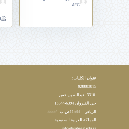
AEC
led
عنوان الكليات
:
920003015
3310
عبدالله بن عمير
حي القيروان
13544-6394
الرياض
11583
ص.ب
53354
المملكة العربية السعودية
info@arabeast.edu.sa