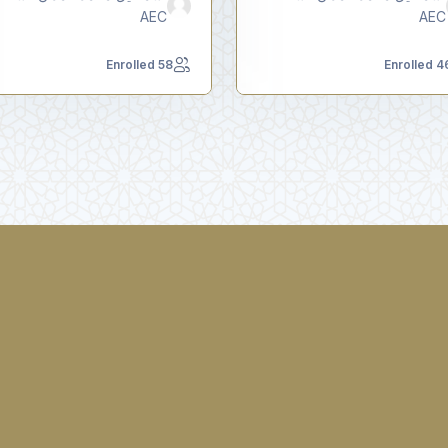
AEC
AEC
58 Enrolled
46 Enrol